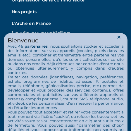
Nos projets
L’Arche en France
La vie au quotidien
Bienvenue
Nos activités
Avec 46
partenaires
, nous souhaitons stocker et accéder à
des informations sur vos appareils (cookies, pixels dans les
emails, etc.), combiner et transmettre entre partenaires vos
Actualités
données personnelles, qu'elles soient collectées sur ce site
ou dans nos emails, déjà détenues par certains d'entre nous
Nous soutenir
ou obtenues ultérieurement, y compris dans d'autres
contextes.
Traiter ces données (identifiants, navigation, préférences,
S’engager
achats, programmes de fidélité, adresses IP, postales et
emails, téléphone, géolocalisation précise, etc.) permet de
Nous soutenir
développer et vous proposer des services, contenus, offres
commerciales et publicités sur vos différents appareils et
Contact
écrans (y compris par email, courrier, SMS, téléphone, audio,
et vidéo), de les personnaliser, d'en mesurer la performance,
et d'étudier les audiences.
Espace Presse
Vous pouvez "tout accepter" et retirer votre consentement à
tout moment via l'icône "cookie", ou refuser les traceurs et les
activités soumises au consentement en cliquant sur la croix
de fermeture. Vous pouvez aussi "paramétrer des choix"
détaillés et vous opposer aux traitements non soumis au